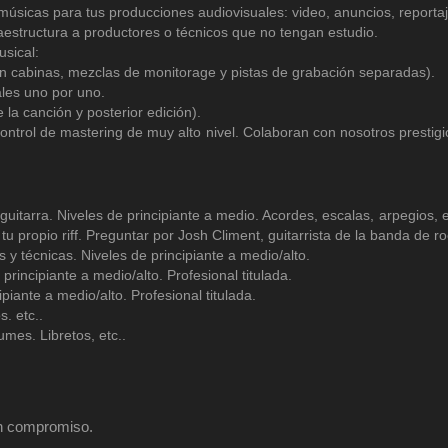
icas para tus producciones audiovisuales: video, anuncios, reportajes
aestructura a productores o técnicos que no tengan estudio.
sical:
En cabinas, mezclas de monitorage y pistas de grabación separadas).
ales uno por uno.
la canción y posterior edición).
ntrol de mastering de muy alto nivel. Colaboran con nosotros prestig
 guitarra. Niveles de principiante a medio. Acordes, escalas, arpegios,
 tu propio riff. Preguntar por Josh Climent, guitarrista de la banda de r
s y técnicas. Niveles de principiante a medio/alto.
principiante a medio/alto. Profesional titulada.
piante a medio/alto. Profesional titulada.
. etc..
mes. Libretos, etc..
sin compromiso.