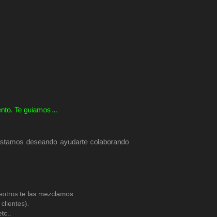
mento. Te guiamos…
 Estamos deseando ayudarte colaborando
osotros te las mezclamos.
clientes).
tc..