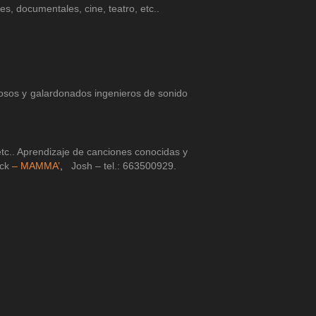
, documentales, cine, teatro, etc..
iosos y galardonados ingenieros de sonido
 etc.. Aprendizaje de canciones conocidas y
ock
– MAMMA’
,
Josh – tel.: 663500929.