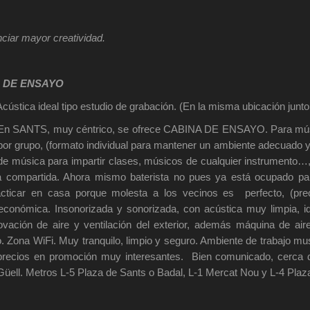
nciar mayor creatividad.
S DE ENSAYO
 ideal tipo estudio de grabación. (En la misma ubicación junto a
En SANTS, muy céntrico, se ofrece CABINA DE ENSAYO. Para músi
por grupo, (formato individual para mantener un ambiente adecuado y 
de música para impartir clases, músicos de cualquier instrumento…, 
a compartida. Ahora mismo baterista no pues ya está ocupado para
cticar en casa porque molesta a los vecinos es perfecto, (pre
económica. Insonorizada y sonorizada, con acústica muy limpia, id
ovación de aire y ventilación del exterior, además máquina de air
eo. Zona WiFi. Muy tranquilo, limpio y seguro. Ambiente de trabajo 
ios en promoción muy interesantes. Bien comunicado, cerca de
üell. Metros L-5 Plaza de Sants o Badal, L-1 Mercat Nou y L-4 Plaza