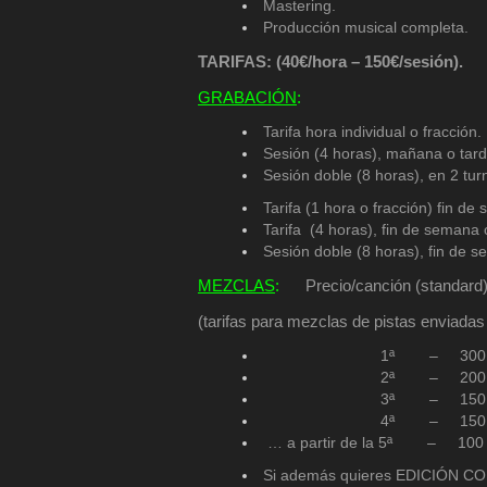
Mastering.
Producción musical completa.
TARIFAS: (40€/hora – 150€/sesión).
GRABACIÓN
:
Tarifa hora individual o f
Sesión (4 horas), mañana 
Sesión doble (8 horas), en 2 
Tarifa (1 hora o fracción) fin 
Tarifa (4 horas), fin de sem
Sesión doble (8 horas), fin de
MEZCLAS
:
P
recio/canción (standard)
(tarifas para mezclas de pistas enviadas 
1ª – 300 €
2ª – 200 €
3ª – 150 €
4ª – 150 €
… a partir de la 5ª – 100 €
Si además quieres EDICIÓN C