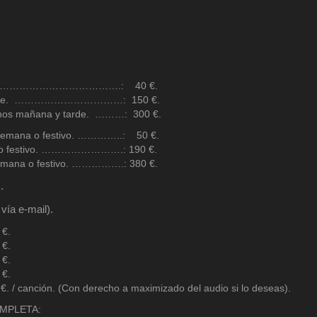
racción. ……………………………….: 40 €.
o tarde. ……………………………: 150 €.
turnos mañana y tarde. ………: 300 €.
de semana o festivo. …………..: 50 €.
ana o festivo. …………………….: 190 €.
 semana o festivo. …………….: 380 €.
.
vía e-mail).
.
.
.
.
. / canción.
(Con derecho a maximizado del audio si lo deseas).
OMPLETA: