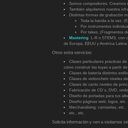
Somos compositores. Creamos mús
También alquilamos nuestra infr
Distintas formas de grabación mu
Toda la banda a la vez. (
Por instrumentos individu
Por takes, (Fragmentos de 
Mastering
L-R o STEMS, con co
de Europa, EEUU y América Latina.
Otros extra servicios:
Clases particulares prácticas de
cómo construir las tuyas a partir de
Clases de batería distintos estilo
Clases de violonchelo niveles de 
Clases de canto niveles de princi
Fabricación de CD´s, DVD, vinilos
Diseño de portadas para tus álbu
Diseño páginas web, logos, etc..
Merchandising: camisetas, etc..
etc., etc..
Solicita información y ven a visitarnos 