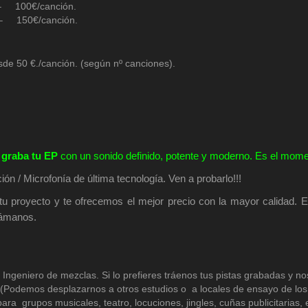
 – 100€/canción.
– 150€/canción.
sde 50 €./canción. (según nº canciones).
,
graba tu EP
con un sonido definido, potente y moderno. Es el mo
ión / Microfonía de última tecnología. Ven a probarlo!!!
tu proyecto y te ofrecemos el mejor precio con la mayor calidad.
lámanos.
.
Ingeniero de mezclas. Si lo prefieres tráenos tus pistas grabadas y n
(Podemos desplazarnos a otros estudios o a locales de ensayo de los 
ra grupos musicales, teatro, locuciones, jingles, cuñas publicitarias, e