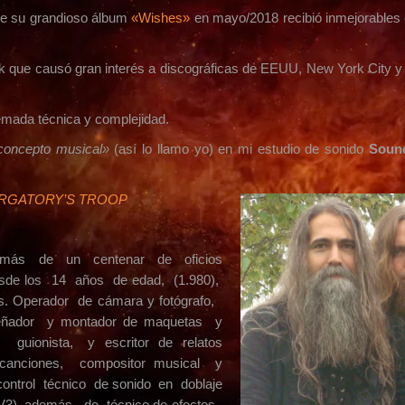
de su grandioso álbum
«Wishes»
en mayo/2018 recibió inmejorables 
k que causó gran interés a discográficas de EEUU, New York City 
emada técnica y complejidad.
concepto
musical»
(así lo llamo yo) en mi estudio de sonido
Sound
RGATORY’S TROOP
o más de un centenar de oficios
desde los 14 años de edad, (1.980),
ips. Operador de cámara y fotógrafo,
señador y montador de maquetas y
, guionista, y escritor de relatos
de canciones, compositor musical y
control técnico de sonido en doblaje
(TV3), además de técnico de efectos