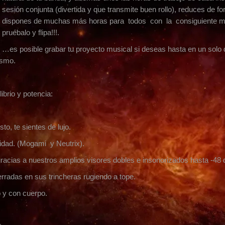
sesión conjunta (divertida y que transmite buen rollo), reduces de
dispones de muchas más horas para todos con la consiguiente 
pruébalo y flipa!!!.
…es posible grabar tu proyecto musical si deseas hasta en un solo
ismo.
brio y potencia:
to, te sientes de lujo.
dad. (Mogami y Neutrix).
 gracias a nuestros amplios visores dobles e insonorizados hasta -48 d
rradas en sus trincheras rugiendo a tope.
o y con cuerpo.