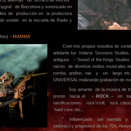
nygraf de Barcelona y sonorizado en
dios de producción en la productora
e sonido en la escuela de Radio y
foto)
– MAMMA’
Creé mis propios estudios de soni
adelante los Indarra Sessions Studios, 
antiguos – Sound of the Kings Studio
raíces de diversos estilos musicales des
rumba, andino, rap y un largo etc..
UNIVERSAL realizando grabación de ma
Soy amante de la música de todo g
pronto hacia el –
ROCK
– en toda
ramificaciones: rock’n’roll, rock clás
hard core, etc.,
Influenciado por bandas y produ
sinfónico y progresivo de los 70’s, heav