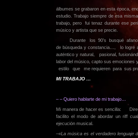
álbumes se grabaron en esta época, eno
estudio. Trabajo siempre de esa mism
trabajo, pero fui tenaz durante ese pe
músico y artista que se precie.
Durante los 90’s busqué afano
de búsqueda y constancia…, lo logré a 
auténtico y natural, pasional, fusioná
labor del músico, capto sus emociones 
estilo que me requieren para sus pr
MI TRABAJO …
–
–
Quiero hablarte de mi trabajo…
Mi manera de hacer es sencilla: Direc
facilito el modo de abordar un riff cu
ejecución musical.
–
«La música es el verdadero lenguaje d