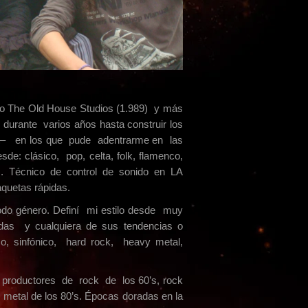
do The Old House Studios (1.989) y más
durante varios años hasta construir los
s – en los que pude adentrarme en las
de: clásico, pop, celta, folk, flamenco,
 Técnico de control de sonido en LA
quetas rápidas.
énero. Definí mi estilo desde muy
s y cualquiera de sus tendencias o
ico, sinfónico, hard rock, heavy metal,
ctores de rock de los 60’s, rock
y metal de los 80’s. Épocas doradas en la