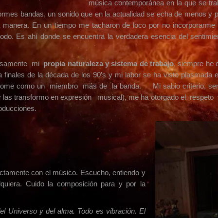
música contemporánea en la que se tra
rmes bandas, un sonido que en la actualidad se echa de menos y po
a manera. En un tiempo me tacharon de loco por no incorporarme 
riodo. Es ahí donde se encuentra la verdadera esencia del sentim
samente mi
propia naturaleza y sistema de trabajo
, siempre he
finales de la década de los 90’s y mi labor se ha visto plasmada
ndome como un miembro más de la banda. Mi sabio criterio, sensibi
y las transformo en expresión musical), me ha otorgado el respet
oducciones.
tamente con el músico. Escucho, entiendo y
alquiera. Cuido la composición para y por la
el Universo y del alma. Todo es vibración. El