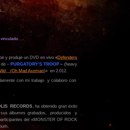
as…
e vinculado…
abé y produje un DVD en vivo
«
Defenders
 de –
PURGATORY’S TROOP
–
(heavy
Wild, (Oh Mad Axeman
)
» en 2.012.
damente con mi trabajo y colaboro con
LIS RECORDS
, ha obtenido gran éxito
e sus álbumes grabados, producidos y
do participantes del «MONSTER OF ROCK
lbum.