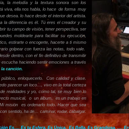
nía, la melodía y la textura sonora son los
tá viva, ella nos habla, lo hace de forma muy
e desea. lo hace desde el interior del artista.
la diferencia es él. Tú eres el creador y su
brir tu campo de visión, tener perspectiva, ser
uedes moldearte para facilitar su ejecución,
stico, estirarte o encogerte, hacerte a ti mismo
rario golpear con fuerza las notas, todo vale.
sde dentro, con el fin definitivo de transmitir
n escucha haciendo sentir emociones a través
la canción.
lico, enloquecerlo. Con calidad y clase.
edo parecer un loco…, vivo en la total certeza
 de realidades y yo, como tal, se muy bien lo
yecto musical, o un álbum, es un trabajo en
Mi misión es ordenarlo todo. Hacer que sea
con sentido, ha de… caminar, rodar, cabalgar.
ón Es…, Es tu Esfera. Es Única, Es Bella, Es Grandiosa. …, E