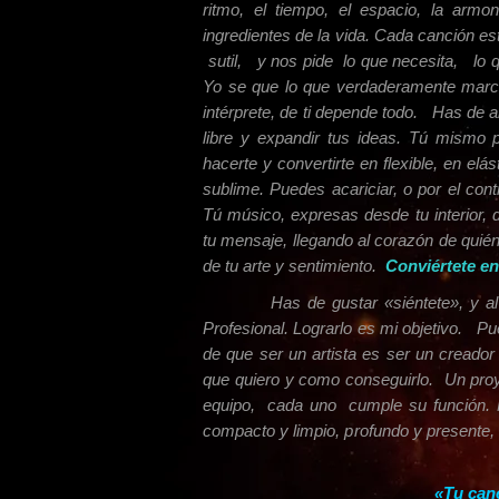
ritmo, el tiempo, el espacio, la armo
ingredientes de la vida. Cada canción es
sutil, y nos pide lo que necesita, lo qu
Yo se que lo que verdaderamente marca 
intérprete, de ti depende todo. Has de a
libre y expandir tus ideas. Tú mismo p
hacerte y convertirte en flexible, en elá
sublime. Puedes acariciar, o por el cont
Tú músico, expresas desde tu interior, de
tu mensaje, llegando al corazón de quié
de tu arte y sentimiento.
Conviértete en
Has de gustar «siéntete», y al púb
Profesional. Lograrlo es mi objetivo. Pu
de que ser un artista es ser un creador
que quiero y como conseguirlo.
Un pro
equipo, cada uno cumple su función. 
compacto y limpio, profundo y presente, 
«Tu canci