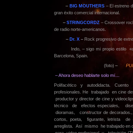
–
BIG MOUTHERS
– El estreno 
gran éxito comercial internacional.
–
STRINGCORDZ
– Crossover roc
de radio norte-americanos.
–
Dr. X
–
Rock progresivo de extr
Indo, – sigo mi propio estilo «
Barcelona, Spain.
(foto)
–
PU
–
Ahora deseo hablarte solo mí…
Polifacético y autodidacta. Cuent
profesionales. He trabajado en cine 
productor y director de cine y videocl
técnico de efectos especiales, di
dioramas, constructor de decorados.
cortos, poeta, figurante, letrista 
arreglista. Así mismo he trabajado en 
para video profesional y televisión 