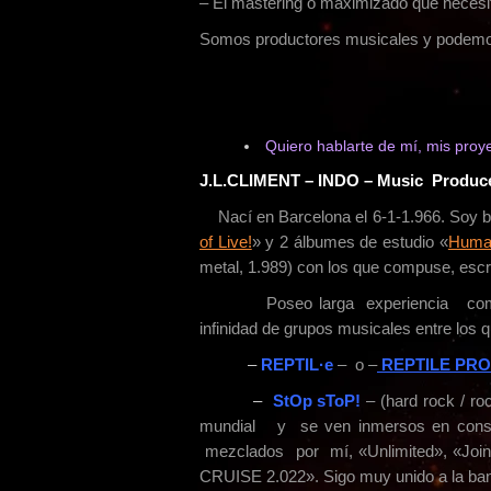
– El mastering o maximizado que necesi
Somos productores musicales y podemo
Quiero hablarte de mí, mis proy
J.L.CLIMENT – INDO – Music Producer
Nací en Barcelona el 6-1-1.966. Soy b
of Live!
» y 2 álbumes de estudio «
Huma
metal, 1.989) con los que compuse, esc
Poseo larga experiencia com
infinidad de grupos musicales entre los 
–
REPTIL·e
– o –
REPTILE PR
–
StOp sToP!
– (hard rock / ro
mundial y se ven inmersos en consta
mezclados por mí, «Unlimited», «Join
CRUISE 2.022». Sigo muy unido a la band