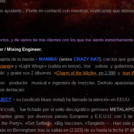
tas.
s ayudarte…Ponte en contacto con nosotros, explícanos que dese
ectos, y de varios de mis clientes con los que me siento estrechament
 / Mixing Engineer.
ajista de la banda
–
MAMMA’
(antes
CRAZY HAT
)
, con los que gr
nants
»
y «Light Wings» (salida en breve). Voz solista y guitarrista
ribí y grabé sus 2 álbumes
«
Charm of the Wicth»
en 1.998
y
Iron 
o productor musical e ingeniero de mezclas. Disfruto apasiona
que destacan:
OJECT
– su (oxidiceb blues metal) ha llamado la atención en EEUU.
ck’n’roll), fue fichado por el sello discográfico germano
METALAPO
ntes giras por diversos países Europeos y E.E.U.U. con 5 d
 the Party», «Get Selfied», «Big Vaccine», «Tangled» – . Han si
a en Birmingham tras la salida en (2.023) de su hasta la fecha 6º á